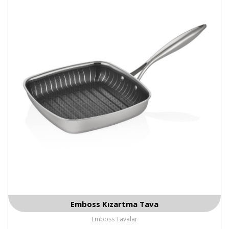
Emboss Kızartma Tava
Emboss Tavalar