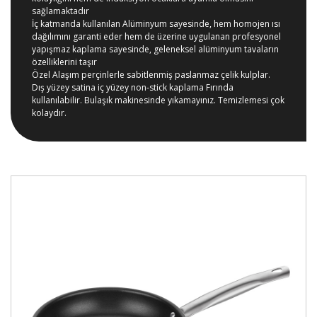
sağlamaktadır
İç katmanda kullanılan Alüminyum sayesinde, hem homojen ısı
dağılımını garanti eder hem de üzerine uygulanan profesyonel
yapışmaz kaplama sayesinde, geleneksel alüminyum tavaların
özelliklerini taşır
Özel Alaşım perçinlerle sabitlenmiş paslanmaz çelik kulplar.
Dış yüzey satina iç yüzey non-stick kaplama Fırında
kullanılabilir. Bulaşık makinesinde yıkamayınız. Temizlemesi çok
kolaydır.