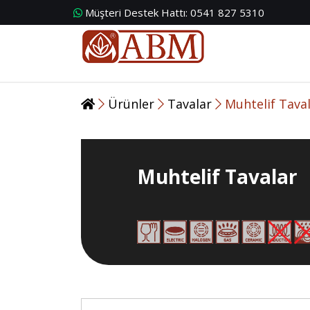
Müşteri Destek Hattı:
0541 827 5310
Ürünler
Tavalar
Muhtelif Tava
Muhtelif Tavalar