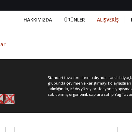
HAKKIMIZDA
ÜRÜNLER
ALIŞVERİŞ
lar
Standart tava formlarının dışında, farklı ihtiyaç
grubunda çevirme ve karıştırmayı kolaylaştıra
kalınlığında, iç/ dış yüzey profesyonel yapışma
sabitlenmiş ergonomik saplara sahip Yağ Tavas