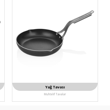
Yağ Tavası
Muhtelif Tavalar