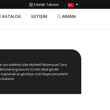
Etkinlik Takvimi
E-KATALOG
İLETİŞİM
ARAMA
lar için üretilmiş olan Muhtelif Alüminyum Tava
n Boomerang tava ve 3,5 mm ideal gövde
z kaplamalı ve gövdeye özel Alaşım perçinlerle
ı bulunur.