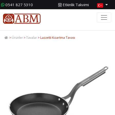
0541 827 5310
Etkinlik Takvimi
>
Ürünler
>
Tavalar
> Lazzetti Kızartma Tavası