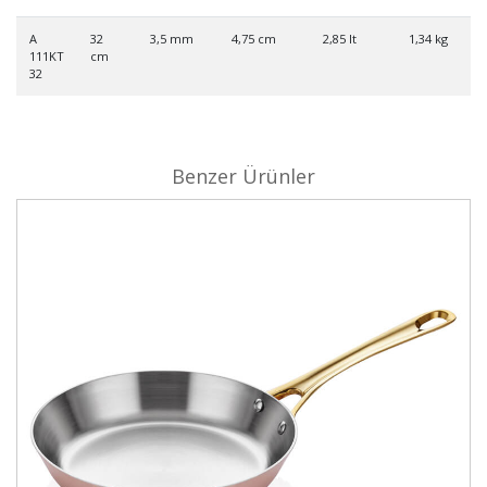
A
32
3,5 mm
4,75 cm
2,85 lt
1,34 kg
111KT
cm
32
Benzer Ürünler