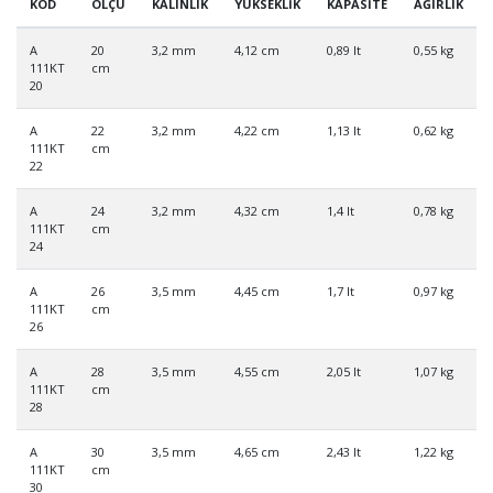
KOD
ÖLÇÜ
KALINLIK
YÜKSEKLİK
KAPASİTE
AĞIRLIK
A
20
3,2 mm
4,12 cm
0,89 lt
0,55 kg
111KT
cm
20
A
22
3,2 mm
4,22 cm
1,13 lt
0,62 kg
111KT
cm
22
A
24
3,2 mm
4,32 cm
1,4 lt
0,78 kg
111KT
cm
24
A
26
3,5 mm
4,45 cm
1,7 lt
0,97 kg
111KT
cm
26
A
28
3,5 mm
4,55 cm
2,05 lt
1,07 kg
111KT
cm
28
A
30
3,5 mm
4,65 cm
2,43 lt
1,22 kg
111KT
cm
30